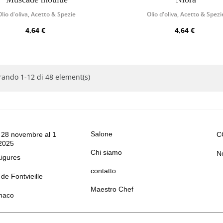
Olio d'oliva, Acetto & Spezie
Olio d'oliva, Acetto & Spezi
4,64 €
4,64 €
ando 1-12 di 48 element(s)
Salone
 28 novembre al 1
C
2025
Chi siamo
No
Ligures
contatto
de Fontvieille
Maestro Chef
naco