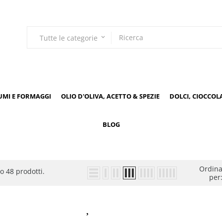
Tutte le categorie
keyboard_arrow_down
UMI E FORMAGGI
OLIO D'OLIVA, ACETTO & SPEZIE
DOLCI, CIOCCOL
BLOG
Ordin
o 48 prodotti.
per