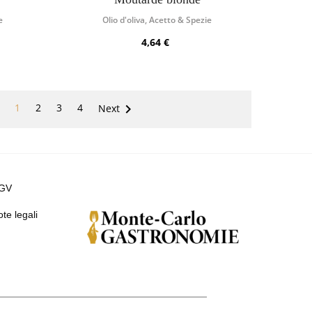
e
Olio d'oliva, Acetto & Spezie
4,64 €

1
2
3
4
Next
GV
te legali