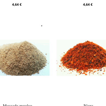
4,64 €
4,64 €
Muscade moulue
Niora