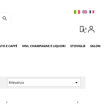
search
0
0
ATO E CAFFÉ
VINI, CHAMPAGNE E LIQUORI
STOVIGLIE
SALON
a

Rilevanza
: