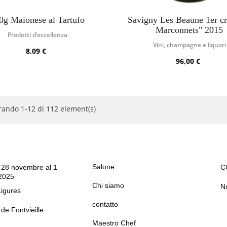
0g Maionese al Tartufo
Savigny Les Beaune 1er c
Marconnets" 2015
Prodotti d’eccellenza
Vini, champagne e liquori
8,09 €
96,00 €
ando 1-12 di 112 element(s)
Salone
 28 novembre al 1
C
2025
Chi siamo
No
Ligures
contatto
de Fontvieille
Maestro Chef