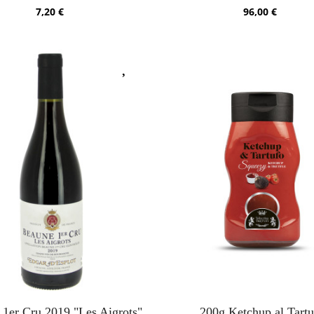
7,20 €
96,00 €
1er Cru 2019 "Les Aigrots"
200g Ketchup al Tartu