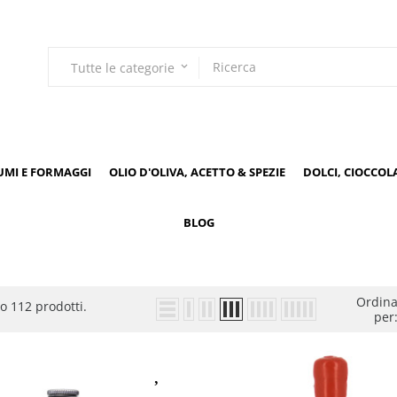
Tutte le categorie
keyboard_arrow_down
UMI E FORMAGGI
OLIO D'OLIVA, ACETTO & SPEZIE
DOLCI, CIOCCOL
BLOG
Ordin
o 112 prodotti.
per