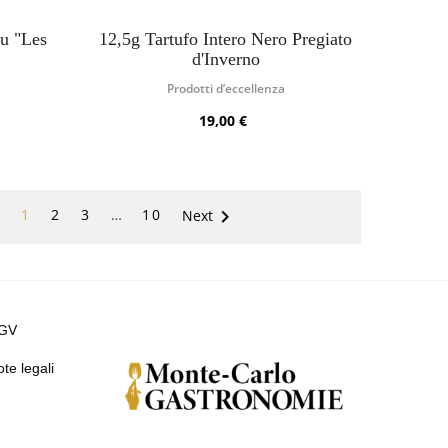
ru "Les
12,5g Tartufo Intero Nero Pregiato
d'Inverno
Prodotti d’eccellenza
19,00 €

1
2
3
…
10
Next
GV
te legali