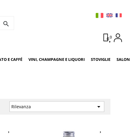
search
0
0
ATO E CAFFÉ
VINI, CHAMPAGNE E LIQUORI
STOVIGLIE
SALON
a

Rilevanza
: