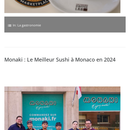
In:
La gastronomie
list
Monaki : Le Meilleur Sushi à Monaco en 2024