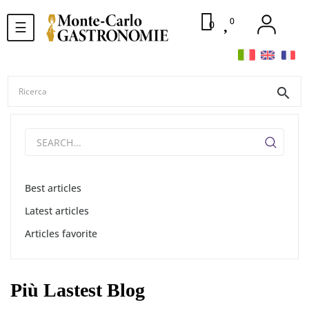
0
navigazione
0
☰
Toggle
search
Best articles
Latest articles
Articles favorite
Più Lastest Blog