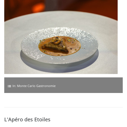
In:
Monte Carlo Gastronomie
list
L'Apéro des Etoiles