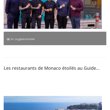
In:
La gastronomie
list
Les restaurants de Monaco étoilés au Guide
Michelin