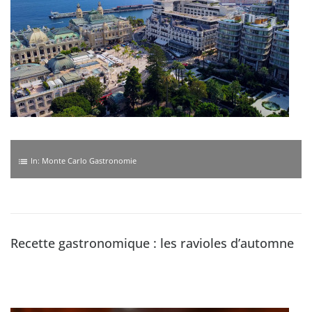
In:
Monte Carlo Gastronomie
list
Recette gastronomique : les ravioles d’automne