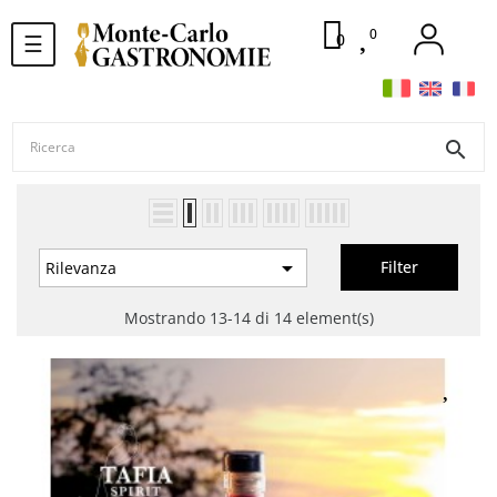
0
navigazione
0
☰
Toggle
search

Filter
Rilevanza
Mostrando 13-14 di 14 element(s)