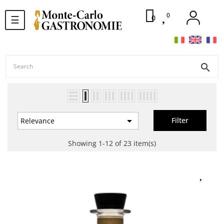
0
Toggle
0
☰
navigation
search

Filter
Relevance
Showing 1-12 of 23 item(s)