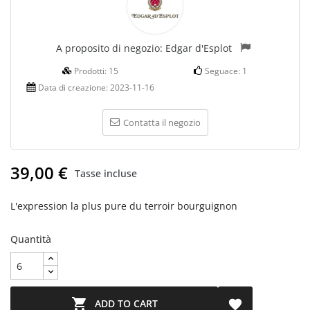
A proposito di negozio:
Edgar d'Esplot
Prodotti:
15
Seguace:
1
Data di creazione:
2023-11-16
Contatta il negozio
39,00 €
Tasse incluse
L'expression la plus pure du terroir bourguignon
Quantità

ADD TO CART
