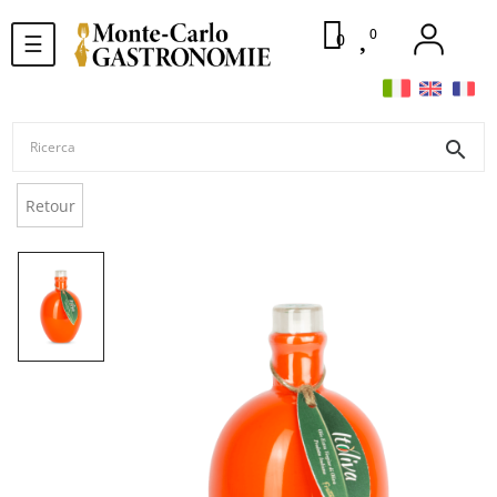
0
navigazione
0
☰
Toggle
search
Retour