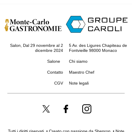
Salon, Dal 29 novembre al 2
5 Av. des Ligures Chapiteau de
dicembre 2024
Fontvieille 98000 Monaco
Salone
Chi siamo
Contatto
Maestro Chef
CGV
Note legali
Tutti i diritti riservati. • Creato con passione da
Shenron
.
•
Note