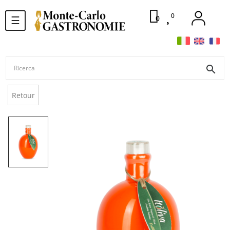
0
navigazione
0
☰
Toggle
search
Retour