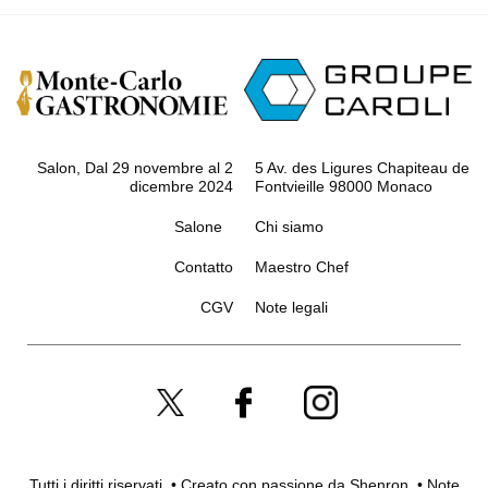
Salon, Dal 29 novembre al 2
5 Av. des Ligures Chapiteau de
dicembre 2024
Fontvieille 98000 Monaco
Salone
Chi siamo
Contatto
Maestro Chef
CGV
Note legali
Tutti i diritti riservati. • Creato con passione da
Shenron
.
•
Note