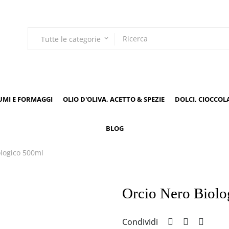
Tutte le categorie
keyboard_arrow_down
UMI E FORMAGGI
OLIO D'OLIVA, ACETTO & SPEZIE
DOLCI, CIOCCOL
BLOG
ologico 500ml
Orcio Nero Biolo
Condividi