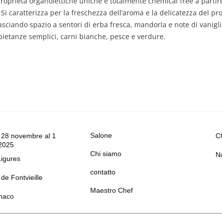
e proprietà organolettiche uniche e totalmente chemical free a partir
i. Si caratterizza per la freschezza dell’aroma e la delicatezza del 
asciando spazio a sentori di erba fresca, mandorla e note di vanigli
 pietanze semplici, carni bianche, pesce e verdure.
Salone
 28 novembre al 1
C
2025
Chi siamo
No
Ligures
contatto
de Fontvieille
Maestro Chef
naco