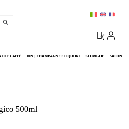
search
0
0
ATO E CAFFÉ
VINI, CHAMPAGNE E LIQUORI
STOVIGLIE
SALON
gico 500ml