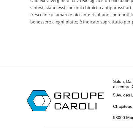
Olio extra vergine di oliva Biologico è un olio dall
sintesi, siano essi concimi chimici o antiparassitar
fresco in cui amaro e piccante risultano contenuti l
benessere a ogni piatto; è indicato soprattutto per
Salon, Dal
dicembre 
5 Av. des 
Chapiteau 
98000 Mo