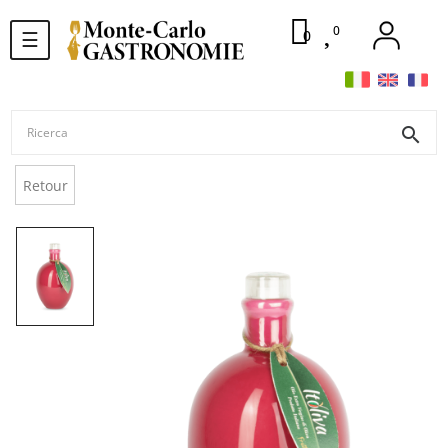
0
navigazione
0
☰
Toggle
search
Retour