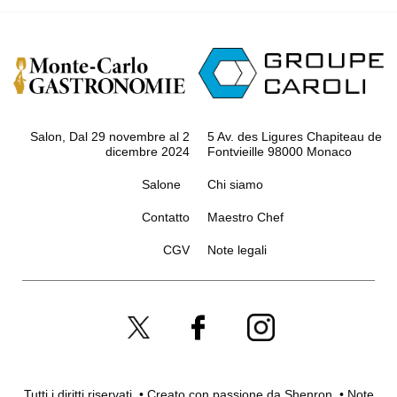
Salon, Dal 29 novembre al 2
5 Av. des Ligures Chapiteau de
dicembre 2024
Fontvieille 98000 Monaco
Salone
Chi siamo
Contatto
Maestro Chef
CGV
Note legali
Tutti i diritti riservati. • Creato con passione da
Shenron
.
•
Note