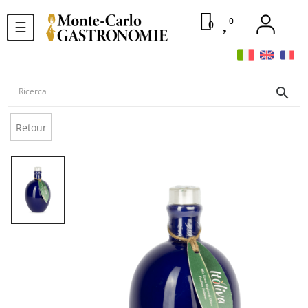
0
navigazione
0
☰
Toggle
search
Retour