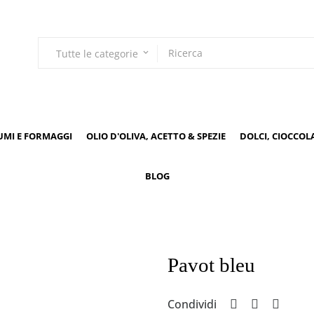
Tutte le categorie
keyboard_arrow_down
UMI E FORMAGGI
OLIO D'OLIVA, ACETTO & SPEZIE
DOLCI, CIOCCOL
BLOG
Pavot bleu
Condividi