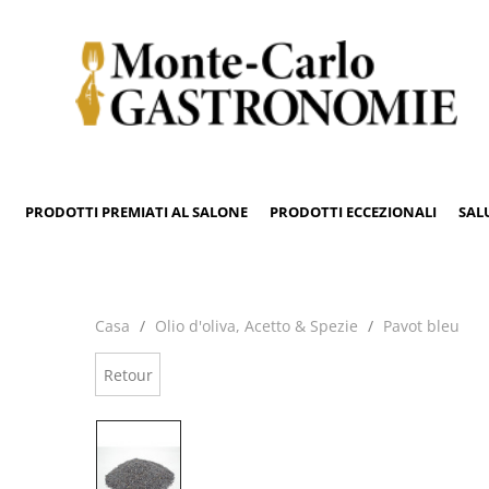
PRODOTTI PREMIATI AL SALONE
PRODOTTI ECCEZIONALI
SAL
Casa
Olio d'oliva, Acetto & Spezie
Pavot bleu
Retour