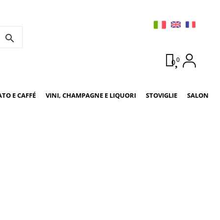
search
0
0
ATO E CAFFÉ
VINI, CHAMPAGNE E LIQUORI
STOVIGLIE
SALON