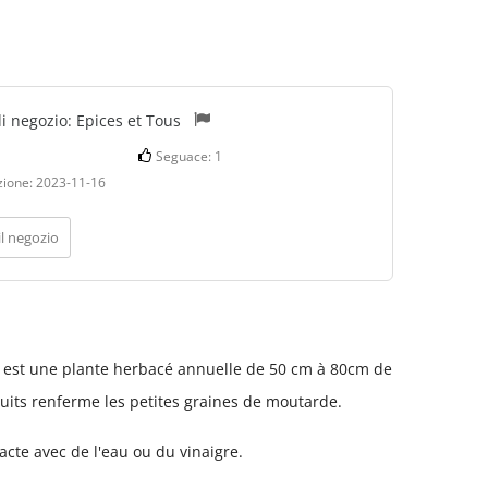
di negozio:
Epices et Tous
Seguace:
1
zione:
2023-11-16
il negozio
 est une plante herbacé annuelle de 50 cm à 80cm de
fruits renferme les petites graines de moutarde.
acte avec de l'eau ou du vinaigre.