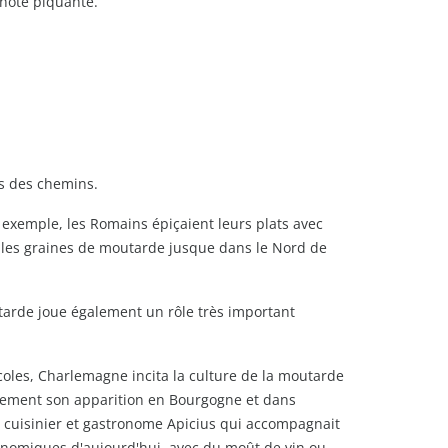
 note piquante.
ts des chemins.
r exemple, les Romains épiçaient leurs plats avec
t les graines de moutarde jusque dans le Nord de
tarde joue également un rôle très important
écoles, Charlemagne incita la culture de la moutarde
ellement son apparition en Bourgogne et dans
 du cuisinier et gastronome Apicius qui accompagnait
ronomiques d'aujourd'hui, avec du moût de vin ou