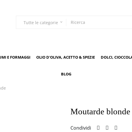
Tutte le categorie
keyboard_arrow_down
UMI E FORMAGGI
OLIO D'OLIVA, ACETTO & SPEZIE
DOLCI, CIOCCOL
BLOG
nde
Moutarde blonde
Condividi