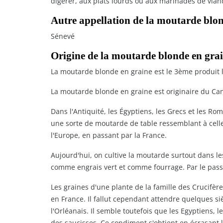
digérer, aux plats lourds ou aux marinades de vian
Autre appellation de la moutarde blon
Sénevé
Origine de la moutarde blonde en grai
La moutarde blonde en graine est le 3ème produit l
La moutarde blonde en graine est originaire du Can
Dans l'Antiquité, les Égyptiens, les Grecs et les R
une sorte de moutarde de table ressemblant à celle
l'Europe, en passant par la France.
Aujourd'hui, on cultive la moutarde surtout dans l
comme engrais vert et comme fourrage. Par le pas
Les graines d'une plante de la famille des Crucifèr
en France. Il fallut cependant attendre quelques si
l'Orléanais. Il semble toutefois que les Egyptiens, 
des saucisses. Ce condiment s'obtient en écrasant 