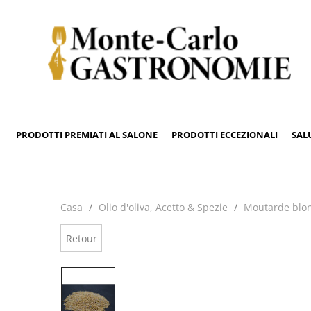
PRODOTTI PREMIATI AL SALONE
PRODOTTI ECCEZIONALI
SAL
Casa
Olio d'oliva, Acetto & Spezie
Moutarde blo
Retour