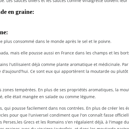
de. Les sauces divers et les sauces comme vinaigrette doivent leur
de en graine:
ne:
e plus consommé dans le monde après le sel et le poivre.
ada, mais elle pousse aussi en France dans les champs et les bor
omains l'utilisaient déjà comme plante aromatique et médicinale. Pa
 d'aujourd'hui. Ce sont eux qui apportèrent la moutarde ou plutô
es zones tempérées. En plus de ses propriétés aromatiques, la mou
sé, elle était mangée en salade ou comme légume.
es, qui pousse facilement dans nos contrées. En plus de créer les 
ècles pour que l'universel condiment que l'on connaît fasse offici
les Perses,les Grecs et les Romains s'en régalaient déjà, à l'image
les graines avec du vinaigre (autrefois, et dans les moutarde gast