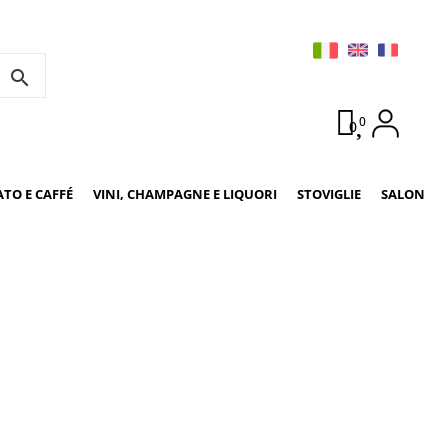
search
0
0
ATO E CAFFÉ
VINI, CHAMPAGNE E LIQUORI
STOVIGLIE
SALON