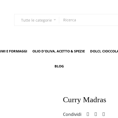
Tutte le categorie
keyboard_arrow_down
UMI E FORMAGGI
OLIO D'OLIVA, ACETTO & SPEZIE
DOLCI, CIOCCOL
BLOG
Curry Madras
Condividi