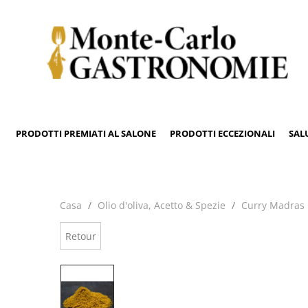
PRODOTTI PREMIATI AL SALONE
PRODOTTI ECCEZIONALI
SAL
Casa
Olio d'oliva, Acetto & Spezie
Curry Madras
Retour