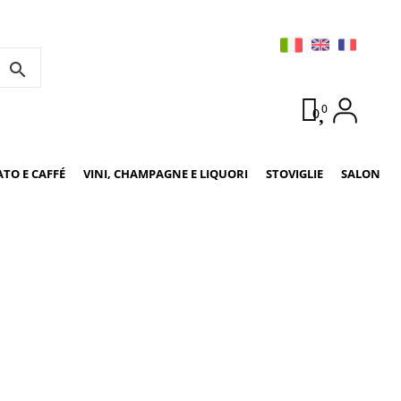
search
0
0
ATO E CAFFÉ
VINI, CHAMPAGNE E LIQUORI
STOVIGLIE
SALON