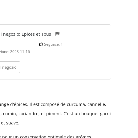
di negozio:
Epices et Tous
Seguace:
1
zione:
2023-11-16
il negozio
nge d'épices. Il est composé de curcuma, cannelle,
 cumin, coriandre, et piment. C'est un bouquet garni
 et suave.
 pour un conservation optimale des arômes.