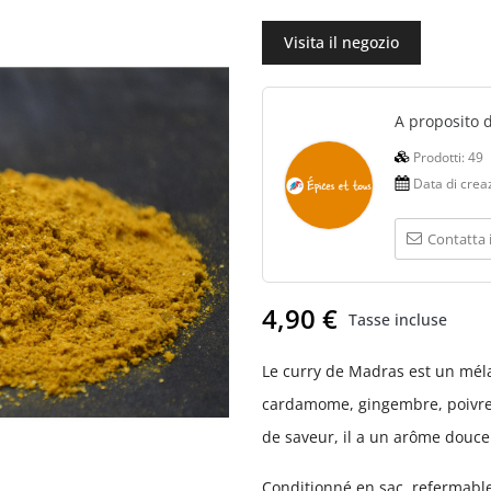
Visita il negozio
A proposito 
Prodotti:
49
Data di crea
Contatta 
4,90 €
Tasse incluse
Le curry de Madras est un méla
cardamome, gingembre, poivre,
de saveur, il a un arôme douce
Conditionné en sac refermable