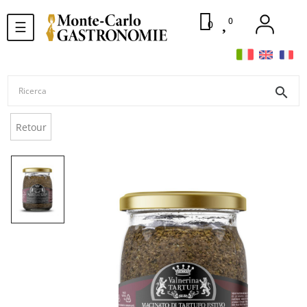
0
navigazione
0
☰
Toggle
search
Retour