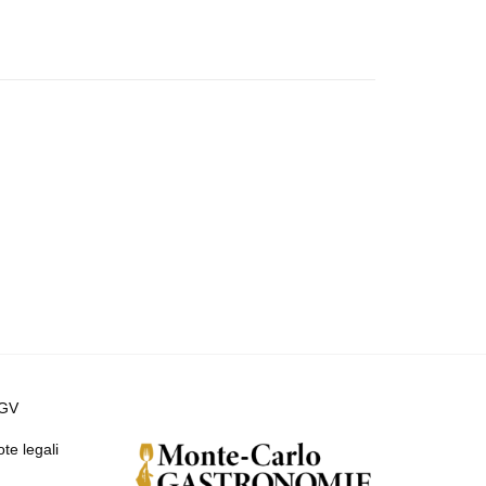
GV
te legali