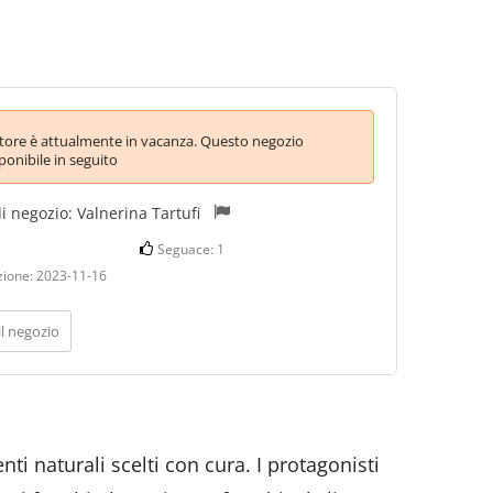
itore è attualmente in vacanza. Questo negozio
ponibile in seguito
di negozio:
Valnerina Tartufi
Seguace:
1
zione:
2023-11-16
il negozio
ti naturali scelti con cura. I protagonisti