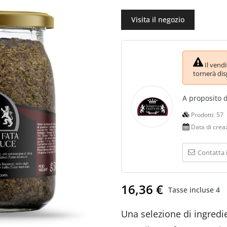
Visita il negozio
Il vend
tornerà dis
A proposito 
Prodotti:
57
Data di crea
Contatta 
16,36 €
Tasse incluse
4
Una selezione di ingredien