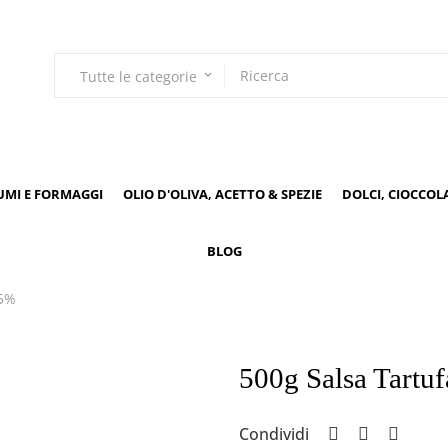
Tutte le categorie
keyboard_arrow_down
UMI E FORMAGGI
OLIO D'OLIVA, ACETTO & SPEZIE
DOLCI, CIOCCOL
BLOG
 5%
500g Salsa Tartu
Condividi