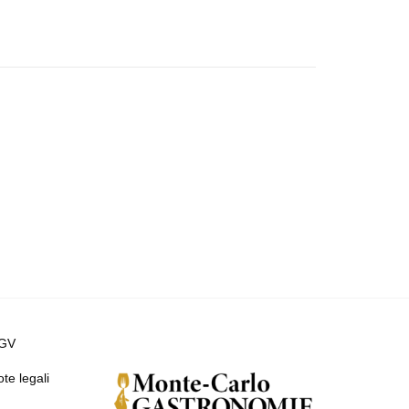
GV
te legali