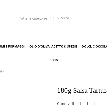
Tutte le categorie
keyboard_arrow_down
UMI E FORMAGGI
OLIO D'OLIVA, ACETTO & SPEZIE
DOLCI, CIOCCOL
BLOG
 5%
180g Salsa Tartu
Condividi