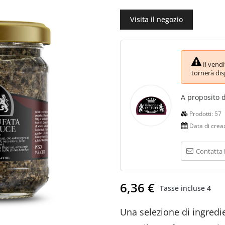
Visita il negozio
Il vend
tornerà dis
A proposito 
Prodotti:
57
Data di crea
Contatta 
6,36 €
Tasse incluse
4
Una selezione di ingredien