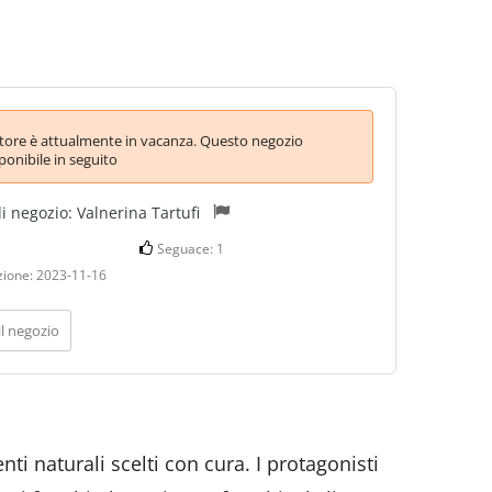
itore è attualmente in vacanza. Questo negozio
ponibile in seguito
di negozio:
Valnerina Tartufi
Seguace:
1
zione:
2023-11-16
il negozio
ti naturali scelti con cura. I protagonisti