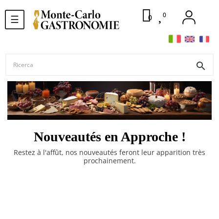
0
navigazione
0
☰
Toggle
search
Nouveautés en Approche !
Restez à l'affût, nos nouveautés feront leur apparition très
prochainement.