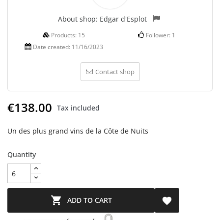
About shop:
Edgar d'Esplot
Products:
15
Follower:
1
Date created:
11/16/2023
Contact shop
€138.00
Tax included
Un des plus grand vins de la Côte de Nuits
Quantity

ADD TO CART
