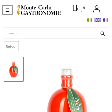
0
Toggle
0
☰
navigation
search
Retour