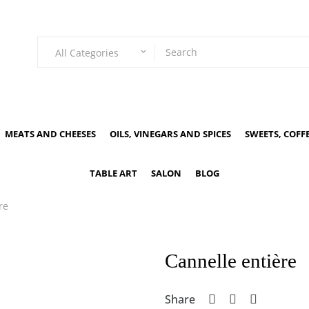
All Categories
keyboard_arrow_down
MEATS AND CHEESES
OILS, VINEGARS AND SPICES
SWEETS, COFF
TABLE ART
SALON
BLOG
re
Cannelle entière
Share