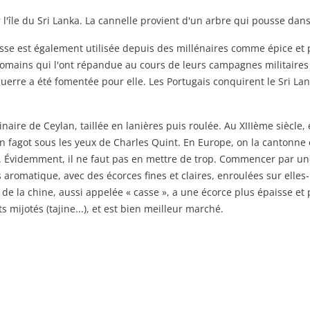
l'île du Sri Lanka. La cannelle provient d'un arbre qui pousse dans
casse est également utilisée depuis des millénaires comme épice et 
 Romains qui l'ont répandue au cours de leurs campagnes militaire
guerre a été fomentée pour elle. Les Portugais conquirent le Sri L
inaire de Ceylan, taillée en lanières puis roulée. Au XIIIème siècle
n fagot sous les yeux de Charles Quint. En Europe, on la cantonne 
. Évidemment, il ne faut pas en mettre de trop. Commencer par un
 aromatique, avec des écorces fines et claires, enroulées sur elles-
 de la chine, aussi appelée « casse », a une écorce plus épaisse et
s mijotés (tajine...), et est bien meilleur marché.