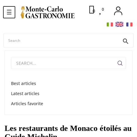
0
Toggle
0
☰
navigation
search
Best articles
Latest articles
Articles favorite
Les restaurants de Monaco étoilés au
Guide Michelin