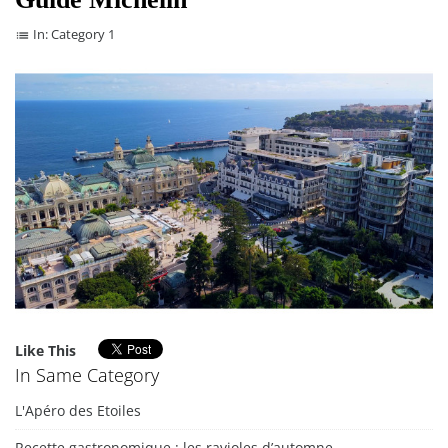
In:
Category 1
list
Like This
In Same Category
L'Apéro des Etoiles
Recette gastronomique : les ravioles d’automne