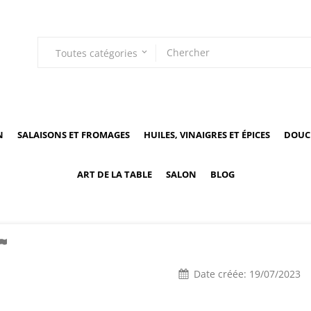
Toutes catégories
keyboard_arrow_down
N
SALAISONS ET FROMAGES
HUILES, VINAIGRES ET ÉPICES
DOUCE
ART DE LA TABLE
SALON
BLOG
Date créée:
19/07/2023