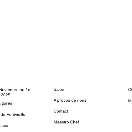
Salon
 Novembre au 1er
C
 2025
A propos de nous
M
Ligures
Contact
de Fontvieille
Maestro Chef
naco