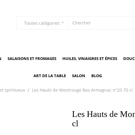
Toutes catégories
keyboard_arrow_down
N
SALAISONS ET FROMAGES
HUILES, VINAIGRES ET ÉPICES
DOUCE
ART DE LA TABLE
SALON
BLOG
 et spiritueux
Les Hauts de Montrouge Bas Armagnac n°20 70 cl
Les Hauts de Mo
cl