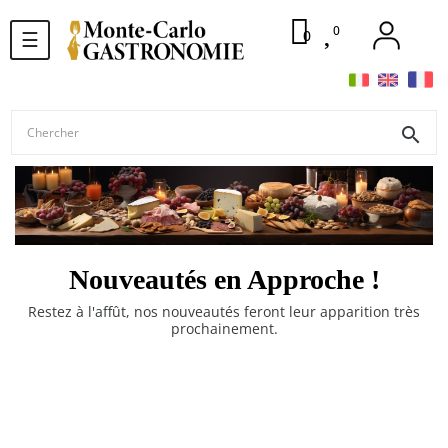
0
Basculer
0
☰
la
navigation
search
Nouveautés en Approche !
Restez à l'affût, nos nouveautés feront leur apparition très
prochainement.