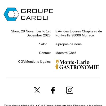
Show, 28 November to 1st
5 Av. des Ligures Chapiteau de
December 2025
Fontvieille 98000 Monaco
Salon
A propos de nous
Contact
Maestro Chef
CGV
Mentions légales
Tous droits réservés. • Créé avec passion par
Shenron
•
Mentions